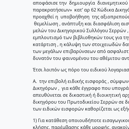
αποφάσισε την δημιουργία διανεμητικού 
παρακρατήσεων» κατ’ αρ 62 Κώδικα Δικηγ
προαχθεί η υποβοήθηση της αξιοπρεπούς 
θεμελίωση , ανάπτυξη και διασφάλιση αι
μελών του Δικηγορικού Συλλόγου Σερρών ,
εμπλουτισμό των βιβλιοθηκών τους για τ
κατάρτιση , η κάλυψη των στοιχειωδών δα
των μεγάλων επιβαρύνσεων από ασφαλιστικ
δυνατόν του φαινομένου του αθέμιτου αν
Έτσι λοιπόν ως πόρο του ειδικού λογαριασμ
Α. την επιβολή ειδικής εισφοράς , σύμφων
Δικηγόρων , για κάθε έγγραφο που υπογρ
απευθύνεται σε δικαστική ή διοικητική αρ
δικηγόρου του Πρωτοδικείου Σερρών σε δικ
των ειδικών εισφορών καθορίζεται ως εξή
1) Για κατάθεση οποιουδήποτε εισαγωγικο
κλήσης, παρέμβασης κάθε μορφής, ανακοί