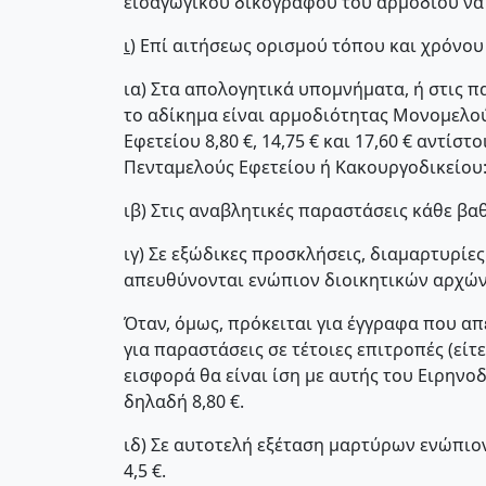
εισαγωγικού δικογράφου του αρμόδιου να 
ι
) Επί αιτήσεως ορισμού τόπου και χρόνου
ια) Στα απολογητικά υπομνήματα, ή στις 
το αδίκημα είναι αρμοδιότητας Μονομελού
Εφετείου 8,80 €, 14,75 € και 17,60 € αντίστ
Πενταμελούς Εφετείου ή Κακουργοδικείου: 44
ιβ) Στις αναβλητικές παραστάσεις κάθε βαθ
ιγ) Σε εξώδικες προσκλήσεις, διαμαρτυρίε
απευθύνονται ενώπιον διοικητικών αρχών 
Όταν, όμως, πρόκειται για έγγραφα που απ
για παραστάσεις σε τέτοιες επιτροπές (είτε
εισφορά θα είναι ίση με αυτής του Ειρηνο
δηλαδή 8,80 €.
ιδ) Σε αυτοτελή εξέταση μαρτύρων ενώπιον
4,5 €.