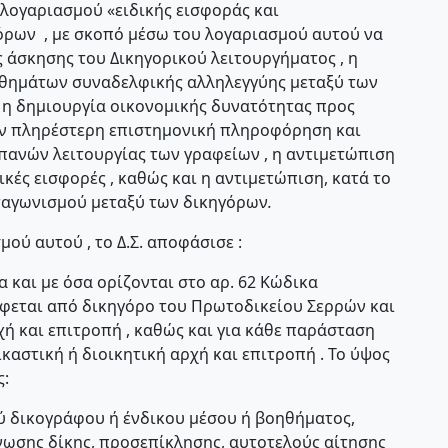
λογαριασμού «ειδικής εισφοράς και
όρων , με σκοπό μέσω του λογαριασμού αυτού να
άσκησης του Δικηγορικού λειτουργήματος , η
σθημάτων συναδελφικής αλληλεγγύης μεταξύ των
 η δημιουργία οικονομικής δυνατότητας προς
ην πληρέστερη επιστημονική πληροφόρηση και
πανών λειτουργίας των γραφείων , η αντιμετώπιση
ές εισφορές , καθώς και η αντιμετώπιση, κατά το
ταγωνισμού μεταξύ των δικηγόρων
.
ού αυτού , το Δ.Σ. αποφάσισε :
α και με όσα ορίζονται στο αρ. 62 Κώδικα
άφεται από δικηγόρο του Πρωτοδικείου Σερρών και
χή και επιτροπή , καθώς και για κάθε παράσταση
αστική ή διοικητική αρχή και επιτροπή . Το ύψος
ς:
ύ δικογράφου ή ένδικου μέσου ή βοηθήματος,
νωσης δίκης, προσεπίκλησης, αυτοτελούς αίτησης